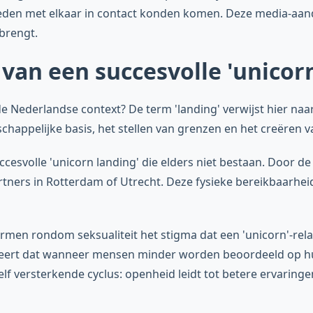
heden met elkaar in contact konden komen. Deze media-aand
brengt.
an een succesvolle 'unicorn
 de Nederlandse context? De term 'landing' verwijst hier naa
chappelijke basis, het stellen van grenzen en het creëren 
cesvolle 'unicorn landing' die elders niet bestaan. Door d
ners in Rotterdam of Utrecht. Deze fysieke bereikbaarheid
men rondom seksualiteit het stigma dat een 'unicorn'-rela
eert dat wanneer mensen minder worden beoordeeld op hu
elf versterkende cyclus: openheid leidt tot betere ervaring