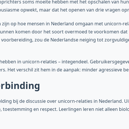
richters soms moeite hebben met het opschalen van hun
housiasme opwekt, maar dat het openen van drie vragen op
en zijn op hoe mensen in Nederland omgaan met unicorn-rel
kunnen komen door het soort overmoed te voorkomen dat p
er voorbereiding, zou de Nederlandse neiging tot zorgvuld
 hebben in unicorn-relaties – integendeel. Gebruikersgege
rs. Het verschil zit hem in de aanpak: minder agressieve 
erbinding
ing bij de discussie over unicorn-relaties in Nederland. U
 toestemming en respect. Leerlingen leren niet alleen biol