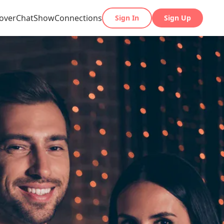
over
Chat
Show
Connections
Sign In
Sign Up