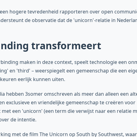
n een hogere tevredenheid rapporteren over open communicat
ndersteunt de observatie dat de 'unicorn'-relatie in Neder
inding transformeert
inding maken in deze context, speelt technologie een onmi
ing' en 'third' – weerspiegelt een gemeenschap die een eigen
euren eerlijk kunnen uiten.
dia hebben 3somer omschreven als meer dan alleen een al
een exclusieve en vriendelijke gemeenschap te creëren voor
t met een 'unicorn' (een term die verwijst naar een relatie 
over de intentie.
ng met de film The Unicorn op South by Southwest, waardo