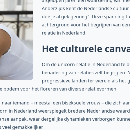
afgelopen jaren een waardering van mee
Anderzijds kent de Nederlandse cultuu
doe je al gek genoeg". Deze spanning t
achtergrond voor het begrijpen van een
relatie in Nederland.
Het culturele canv
Om de unicorn-relatie in Nederland te 
benadering van relaties zelf begrijpen.
progressieve landen ter wereld als het 
re bodem voor het floreren van diverse relatievormen.
g naar iemand – meestal een biseksuele vrouw – die zich aa
corn in Nederland weerspiegelt bredere Nederlandse waard
ikaanse aanpak, waar dergelijke dynamieken verborgen kunn
 veel gemakkelijker.